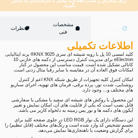
برای سفارش و کسب اطلاعات بیستر با کارشناسان ما تماس
بگیرید.
نقد و
مشخصات
نظرات
بررسی
فنی
اطلاعات تکمیلی
کلید لمسی 10 پل با رویه شیشه ای سری 9025 KNX® برند ایتالیایی
eElectron برای مدیریت کنترل دسترسی از دکمه های خازنی 10
کانالی تشکیل شده است. قیمت مناسب این محصول در کنار
امکانات فوق العاده آن در مقایسه با سایر رقبا مثال زدنی است.
امکان کنترل کلیه تجهیزات از طریق شبکه KNX اعم از کنترل
روشنایی، شدت نور، پرده برقی، فرمان های تهویه، اجرای سناریو
های مختلف و… وجود دارد.
این محصول با روکش های شیشه ای سفید یا مشکی یا سفارشی
قابل نصب است که یکی از قابلیت های آن، امکان نمایش و تغییر
آیکون های دکمه ها و نور پس زمینه به دلخواه کاربر می باشد.
این دستگاه دارای یک نوار LED RGB در جلوی صفحه کلید برای
تجسم تشخیص کد وارد شده است و رنگ‌های مختلف (قابل تنظیم) را
برای گزارش وضعیت یا ناهنجاری‌ها نمایش می‌دهد.